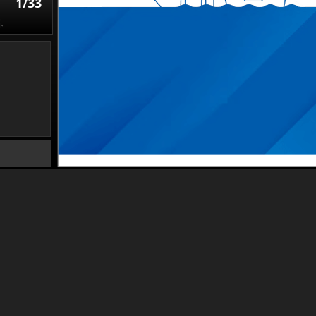
1/33
し
ト