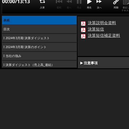
00:00/13:13
入替
最初
前へ
停止
再生
次へ
同期
書起
テキス
表紙
決算説明会資料
決算短信
目次
決算短信補足資料
I 2024年3月期 決算ダイジェスト
I 2024年3月期 決算のポイント
I 当社の強み
注意事項
I 決算ダイジェスト（売上高_連結）
I 決算ダイジェスト（営業利益_連結）
I 決算ダイジェスト（受注高_個別）
I 決算ダイジェスト（繰越高の状況）
II 2025年3月期計画（今後の事業環境と取組みに
ついて）
II 2025年3月期業績計画（概要）
II 中期経営計画の進捗_連結営業利益