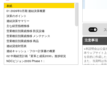
表紙
01 2026年3月期 連結決算概要
決算のポイント
連結決算サマリー
主な経営指標推移
営業種目別業績推移 防災設備
営業種目別業績推移 メンテナンス
注意事項
営業種目別業績推移 商品
連結貸借対照表
※本説明会は公
連結キャッシュ・フロー計算書の概要
本ウェブサイト
02 中期経営計画『変革と成長2030』進捗状況
を目的に作成し
また、当資料は
NDCビジョン2035 Phase 1：
のではなく、事
中期経営計画『変革と成長2030』の進捗状況
『変革と成長2030』サマリー
持続的な価値向上に向けた取り組み
成長投資の取り組み実績
03 TCG2511株式会社による
当社株式に対する公開買付けについて
TCG2511株式会社による
当社株式に対する公開買付けについて