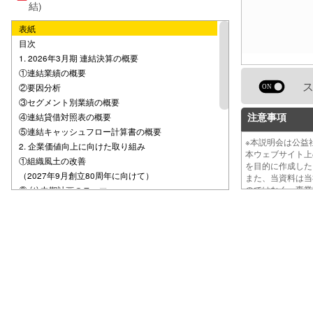
結)
表紙
目次
1. 2026年3月期 連結決算の概要
①連結業績の概要
②要因分析
③セグメント別業績の概要
注意事項
④連結貸借対照表の概要
⑤連結キャッシュフロー計算書の概要
※本説明会は公
2. 企業価値向上に向けた取り組み
本ウェブサイト
①組織風土の改善
を目的に作成し
（2027年9月創立80周年に向けて）
また、当資料は
のではなく、事
②-⑴ 中期計画のテーマ
②-⑵ 中期計画及び業績の進捗状況
③成長への戦略（目標達成への方針）
④主な取り組みに関する振り返り（全体像）
⑤主な取組みに関する振り返り
（製品・サービスの状況）
⑥各事業分野のポジショニングと方向性
⑦ビジネスに結びつく研究開発