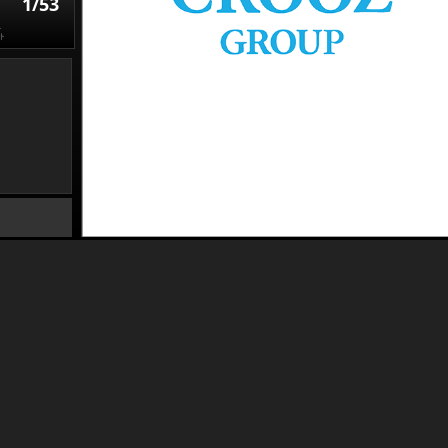
1/53
し
ト