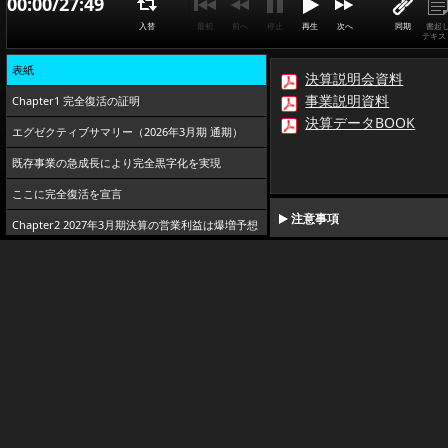
00:00/27:49
入替
最初
前へ
停止
再生
次へ
同期
書起
テキス
表紙
決算説明会資料
事業説明資料
Chapter1 完全復活の証明
決算データBOOK
エグゼクティブサマリー（2026年3月期 通期）
既存事業の急成長により完全黒字化を実現
ここに完全復活を宣言
注意事項
Chapter2 2027年3月期決算の営業利益は爆増予想
2027年3月期の業績予想、営業利益は
もうひとつのBIG NEWS
Chapter3 第四創業の幕開け
ビジョンと市場性
一棟あたりの標準収益モデル①
一棟あたりの標準収益モデル②
Chapter4 営業利益の約9割以上が