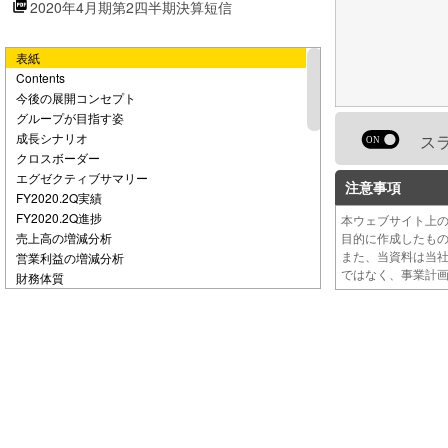
2020年4月期第2四半期決算短信
e
表紙
o
Contents
今後の展開コンセプト
グループが目指す姿
成長シナリオ
ス
クロスボーダー
エグゼクティブサマリー
注意事項
FY2020.2Q実績
FY2020.2Q進捗
本ウェブサイト上
売上高の増減分析
目的に作成したも
また、当資料は当
営業利益の増減分析
ではなく、事業計
財務体質
ビジネスサマリー
戦略ドメイン
パフォーマンスマーケティング事業
パフォーマンスマーケティング_afb
パフォーマンスマーケティング_FORiT
インターネットマーケティング
インターネットマーケティング_サービス別売上指数
インターネットマーケティング_ヘルスケア