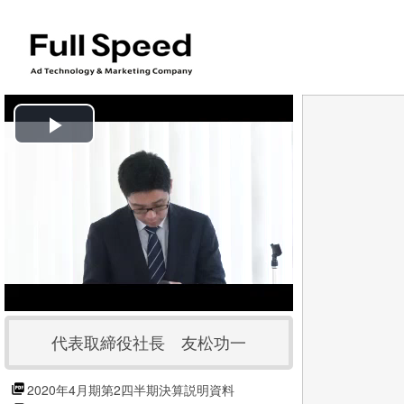
P
l
a
y
V
代表取締役社長 友松功一
i
d
2020年4月期第2四半期決算説明資料