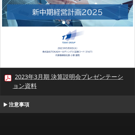
2023年3月期 決算説明会プレゼンテーシ
ョン資料
注意事項
00:00/22:54
1/26
最初
前へ
停止
再生
次へ
同期
書起し