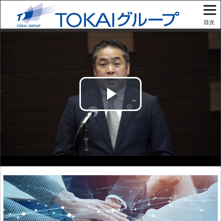
目次
Play
Video