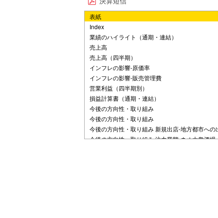
決算短信
表紙
Index
業績のハイライト（通期・連結）
売上高
売上高（四半期）
インフレの影響-原価率
インフレの影響-販売管理費
営業利益（四半期別）
損益計算書（通期・連結）
今後の方向性・取り組み
今後の方向性・取り組み
今後の方向性・取り組み 新規出店-地方都市への
今後の方向性・取り組み 注力業態-ネオ大衆酒場
今後の方向性・取り組み
既存店の伸びしろ-訪日観光客
今後の方向性・取り組み 既存店の伸びしろ-深夜
今後の方向性・取り組み インフレへの対応-物価
今後の方向性・取り組み インフレへの対応-賃上
今後の方向性・取り組み キャッシュレス-DX推進
今後の方向性・取り組み マスクルール