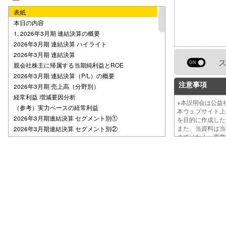
表紙
本日の内容
1. 2026年3月期 連結決算の概要
2026年3月期 連結決算 ハイライト
2026年3月期 連結決算
親会社株主に帰属する当期純利益とROE
2026年3月期 連結決算（P/L）の概要
注意事項
2026年3月期 売上高（分野別）
経常利益 増減要因分析
※本説明会は公
（参考）実力ベースの経常利益
本ウェブサイト
2026年3月期連結決算 セグメント別①
を目的に作成し
また、当資料は
2026年3月期連結決算 セグメント別②
のではなく、事
セグメント情報
財政状態
キャッシュ・フローの状況
2. 2027年3月期 連結業績予想
売上高と経常利益の見通し
親会社株主に帰属する当期純利益とROEの見通し
2027年3月期 連結業績予想
連結業績予想 経常利益 増減要因分析