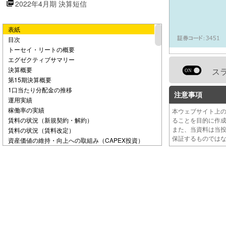
2022年4月期 決算短信
e
表紙
o
目次
トーセイ・リートの概要
エグゼクティブサマリー
決算概要
ス
第15期決算概要
1口当たり分配金の推移
注意事項
運用実績
稼働率の実績
本ウェブサイト上
賃料の状況（新規契約・解約）
ることを目的に作
また、当資料は当
賃料の状況（賃料改定）
保証するものでは
資産価値の維持・向上への取組み（CAPEX投資）
資産価値の維持・向上への取組み（オフィス・住宅）
資産価値の維持・向上への取組み（LED化）
第15期末鑑定評価額及び含み益の状況
ポートフォリオの変化
財務の状況
財務運営（1）
財務運営（2）
業績予想