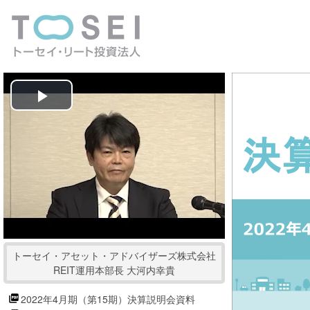
P
l
a
y
V
トーセイ・アセット・アドバイザーズ株式会社
i
REIT運用本部長 大河内幸貴
d
2022年4月期（第15期）決算説明会資料