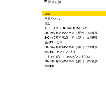
決算短信
e
表紙
o
事業ビジョン
目次
トピックス（2021年3月15日現在）
2021年7月期第2四半期（累計） 決算概要
2021年7月期第2四半期（累計） 決算概要
連結PL（全体）
2021年7月期第2四半期（累計） 決算概要
連結PL（セグメント別）
ストックビジネスのセグメント利益
2021年7月期第2四半期（累計） 決算概要
連結BS
不動産管理事業 管理面積の推移
物流投資事業 開発案件の紹介
業績予想の修正
2021年7月期 通期業績予想の修正