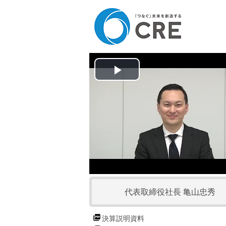
P
l
a
y
V
代表取締役社長 亀山忠秀
i
d
決算説明資料