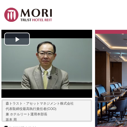
P
l
a
y
V
森トラスト・アセットマネジメント株式会社
i
代表取締役最高執行責任者(COO)
兼 ホテルリート運用本部長
坂本 周
d