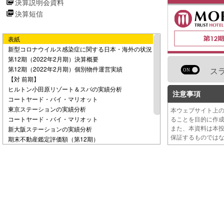
決算説明会資料
e
決算短信
o
表紙
新型コロナウイルス感染症に関する日本・海外の状況
第12期（2022年2月期）決算概要
第12期（2022年2月期）個別物件運営実績
ス
【対 前期】
ヒルトン小田原リゾート＆スパの実績分析
注意事項
コートヤード・バイ・マリオット
東京ステーションの実績分析
本ウェブサイト上
コートヤード・バイ・マリオット
ることを目的に作
また、本資料は本
新大阪ステーションの実績分析
保証するものでは
期末不動産鑑定評価額（第12期）
第13期（2022年8月期）業績予想について
財務の状況
ESGへの取り組み（1）
ESGへの取り組み（2）