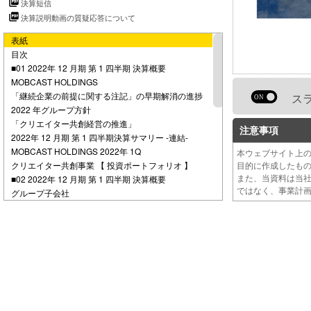
決算短信
e
決算説明動画の質疑応答について
表紙
o
目次
■01 2022年 12 月期 第 1 四半期 決算概要
MOBCAST HOLDINGS
「継続企業の前提に関する注記」の早期解消の進捗
ス
2022 年グループ方針
「クリエイター共創経営の推進」
注意事項
2022年 12 月期 第 1 四半期決算サマリー -連結-
MOBCAST HOLDINGS 2022年 1Q
本ウェブサイト上
クリエイター共創事業 【 投資ポートフォリオ 】
目的に作成したも
また、当資料は当
■02 2022年 12 月期 第 1 四半期 決算概要
ではなく、事業計
グループ子会社
MOBCAST GAMES
2022年 12 月期 第 1 四半期決算サマリー
-MOBCAST GAMES-
MOBCAST GAMES 2022年 1Q
-成長戦略 進捗状況・今後の予定-
ゆとりの空間
2022年 12 月期第 1 四半期決算サマリー
-ゆとりの空間-