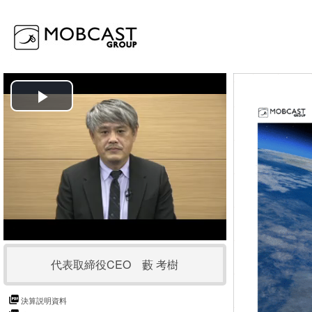
P
l
a
y
V
代表取締役CEO 藪 考樹
i
d
決算説明資料