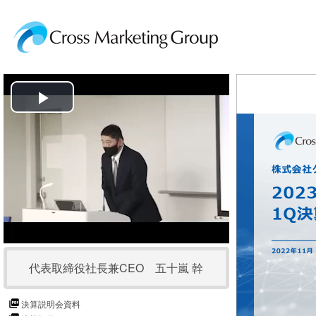
P
l
a
y
V
代表取締役社長兼CEO 五十嵐 幹
i
d
決算説明会資料