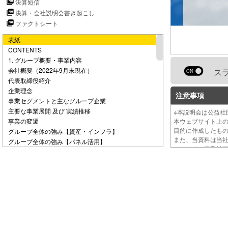
決算短信
e
決算・会社説明会書き起こし
ファクトシート
o
表紙
CONTENTS
1. グループ概要・事業内容
会社概要（2022年9月末現在）
ス
代表取締役紹介
企業理念
注意事項
事業セグメントと主なグループ企業
主要な事業展開 及び 実績推移
※本説明会は公益社
事業の変遷
本ウェブサイト上
目的に作成したも
グループ全体の強み【資産・インフラ】
また、当資料は当
グループ全体の強み【パネル活用】
ではなく、事業計
当社グループのビジネスモデル①
当社グループのビジネスモデル②
セグメント概要 デジタルマーケティング事業／
メディア・プロモーション
セグメント概要
デジタルマーケティング事業／ITソリューション
セグメント概要 データマーケティング事業
セグメント概要 インサイト事業