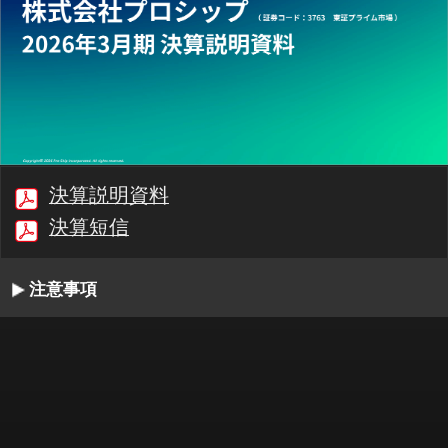
決算説明資料
決算短信
注意事項
00:00/31:29
1/50
最初
前へ
停止
再生
次へ
同期
書起し