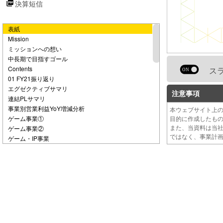
決算短信
e
表紙
o
Mission
ミッションへの想い
中長期で目指すゴール
Contents
ス
01 FY21振り返り
エグゼクティブサマリ
注意事項
連結PLサマリ
事業別営業利益YoY増減分析
本ウェブサイト上
ゲーム事業①
目的に作成したも
また、当資料は当
ゲーム事業②
ではなく、事業計
ゲーム・IP事業
IP事業①
IP事業②
その他①
その他②
02 FY22について
FY22業績についての考え方
ゲーム事業 パイプライン
株主還元