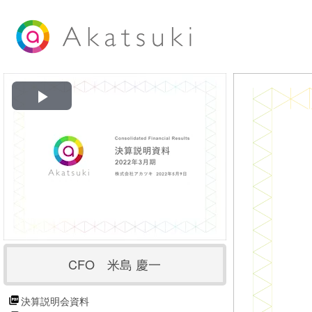
P
l
a
y
V
CFO 米島 慶一
i
d
決算説明会資料