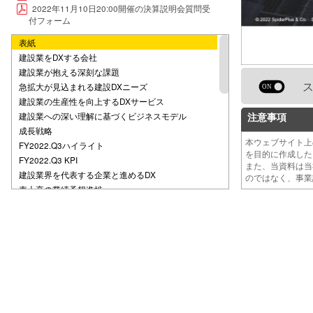
2022年11月10日20:00開催の決算説明会質問受
付フォーム
表紙
建設業をDXする会社
建設業が抱える深刻な課題
急拡大が見込まれる建設DXニーズ
建設業の生産性を向上するDXサービス
建設業への深い理解に基づくビジネスモデル
注意事項
成長戦略
本ウェブサイト
FY2022.Q3ハイライト
を目的に作成し
FY2022.Q3 KPI
また、当資料は
建設業界を代表する企業と進めるDX
のではなく、事
売上高の業績予想進捗
四半期売上高・ARR
契約企業・ARPA
ID数・ARPU
解約率
Business Topics
新機能開発：SPIDERPLUS パートナー機能
共同開発：スマートメーター連携オプション機能