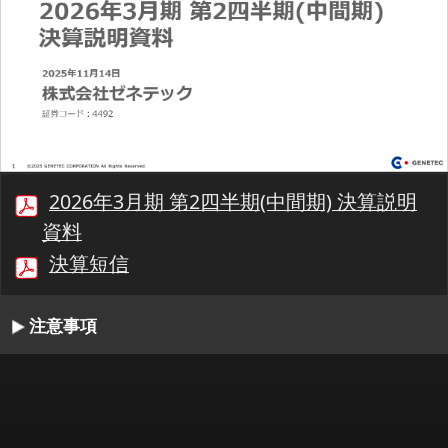
2026年3月期 第2四半期(中間期) 決算説明
資料
決算短信
注意事項
00:00/21:33
1/22
最初
前へ
停止
再生
次へ
同期
書起し