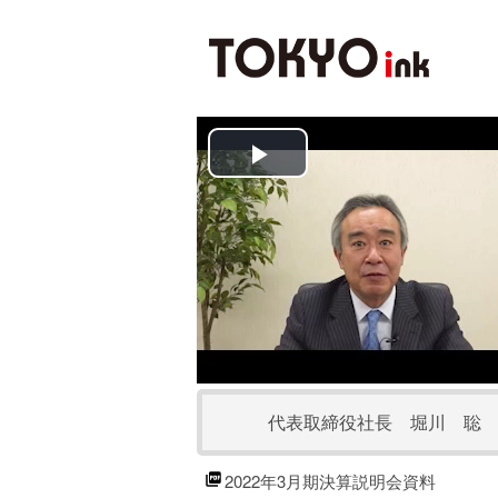
P
l
a
y
V
代表取締役社長 堀川 聡
i
d
2022年3月期決算説明会資料