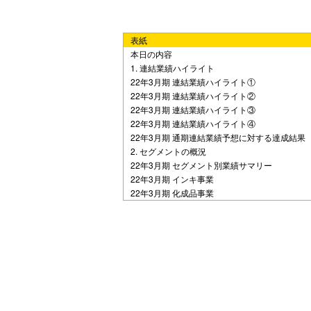
e
表紙
o
本日の内容
1. 連結業績ハイライト
22年3月期 連結業績ハイライト①
22年3月期 連結業績ハイライト②
22年3月期 連結業績ハイライト③
22年3月期 連結業績ハイライト④
22年3月期 通期連結業績予想に対する達成結果
2. セグメントの概況
22年3月期 セグメント別業績サマリー
22年3月期 インキ事業
22年3月期 化成品事業
22年3月期 加工品事業
22年3月期 不動産賃貸事業
3. その他連結決算情報
設備投資額・減価償却費・研究開発費
連結貸借対照表
ROE・ROS・自己資本比率
D/Eレシオ
連結キャッシュ・フロー