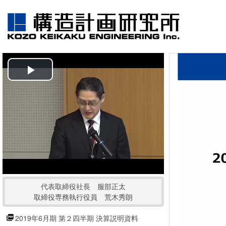
P
l
a
y
V
代表取締役社長 服部正太
i
取締役専務執行役員 荒木秀朗
d
2019年6月期 第２四半期 決算説明資料