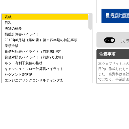
e
表紙
o
目次
決算の概要
損益計算書ハイライト
2019年6月期（第61期）第２四半期の特記事項
ス
業績推移
貸借対照表ハイライト（前期末比較）
注意事項
貸借対照表ハイライト（前期2Ｑ比較）
ネット有利子負債の推移
本ウェブサイト上
キャッシュ・フロー計算書ハイライト
目的に作成したも
また、当資料は当
セグメント別状況
ではなく、事業計
エンジニアリングコンサルティング①
エンジニアリングコンサルティング②
プロダクツサービス①
プロダクツサービス②
2019年6月期（第61期）の見通し
2019年６月期（第61期）計画
過去の業績推移と業績予想
受注高と受注残高
配当金の計画