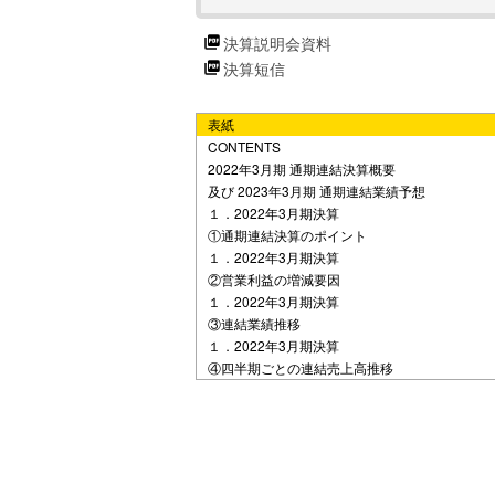
d
決算説明会資料
決算短信
e
表紙
o
CONTENTS
2022年3月期 通期連結決算概要
及び 2023年3月期 通期連結業績予想
１．2022年3月期決算
①通期連結決算のポイント
１．2022年3月期決算
②営業利益の増減要因
１．2022年3月期決算
③連結業績推移
１．2022年3月期決算
④四半期ごとの連結売上高推移
１．2022年3月期決算
⑤連結損益計算書概要
１．2022年3月期決算
⑥連結貸借対照表概要
１．2022年3月期決算