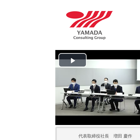
P
l
a
y
V
i
代表取締役社長 増田 慶作