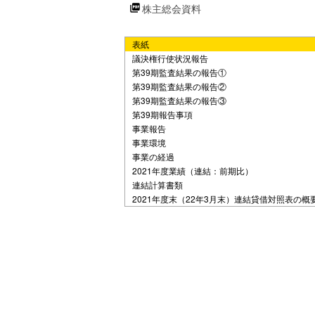
株主総会資料
e
表紙
o
議決権行使状況報告
第39期監査結果の報告①
第39期監査結果の報告②
第39期監査結果の報告③
第39期報告事項
事業報告
事業環境
事業の経過
2021年度業績（連結：前期比）
連結計算書類
2021年度末（22年3月末）連結貸借対照表の概
連結計算書類
2021年度業績（連結：前期比）
計算書類
報告
2022年度業績見通し（連結：前期比）
2022年度事業別売上高見通し（連結）
株主還元
2022～2024 中期経営計画