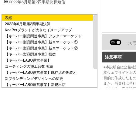
2022年6月期第2四半期決算短信
e
表紙
o
2022年6月期第2四半期決算
KeePerブランドが大きなイメージアップ
【キーパー製品関連事業】アフターマーケット
【キーパー製品関連事業】新車マーケット①
ス
【キーパー製品関連事業】新車マーケット②
【キーパー製品関連事業】損益
注意事項
【キーパーLABO運営事業】
コーティングの施工台数 実績
※本説明会は公益社
【キーパーLABO運営事業】既存店の改装と
本ウェブサイト上
目的に作成したも
新ブランディングデザインへの変更
また、当資料は当
【キーパーLABO運営事業】新規出店
ではなく、事業計
【キーパーLABO運営事業】今後の新規出店予定
【キーパーLABO運営事業】損益
2022年6月期 通期業績予想
今後の展望