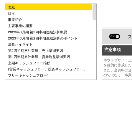
表紙
目次
事業紹介
主要事業の概要
2023年3月期 第2四半期連結決算概要
2023年3月期 第2四半期連結決算のポイント
決算ハイライト
注意事項
第2四半期累計業績：売上増減要因
第2四半期累計業績：営業利益増減要因
本ウェブサイト
上期キャッシュフロー推移
を目的に作成し
(営業キャッシュフロー、投資キャッシュフロー、
また、当資料は
のではなく、事
フリーキャッシュフロー）
中期経営計画進捗状況
中期経営計画達成に向けたロードマップと進捗状況
事業PF再編等による収益力の回復
事業ポートフォリオ再編方針と想定効果
画像解析技術を用いたソリューション事業と譲渡先
の概要
変更後の事業ポートフォリオ再編方針と進捗状況
アドテク/マーケティングソリューション事業の