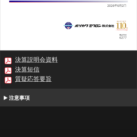
決算説明会資料
決算短信
質疑応答要旨
注意事項
00:00/36:43
1/44
最初
前へ
停止
再生
次へ
同期
書起し