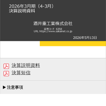
決算説明資料
決算短信
注意事項
00:00/27:24
1/19
最初
前へ
停止
再生
次へ
同期
書起し