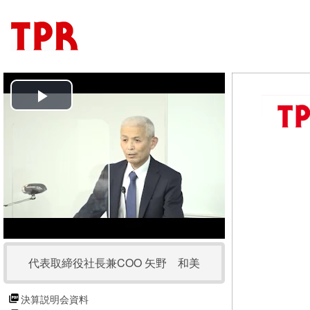
P
l
a
y
V
代表取締役社長兼COO 矢野 和美
i
d
決算説明会資料