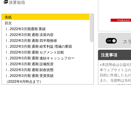
決算短信
e
表紙
o
目次
Ⅰ. 2022年3月期通期 業績
Ⅰ. 2022年3月期 通期 決算内容
Ⅰ. 2022年3月期 通期 四半期推移
ス
Ⅰ. 2022年3月期 通期 経常利益 増減の要因
Ⅰ. 2022年3月期 通期 セグメント比較
注意事項
Ⅰ. 2022年3月期 通期 連結キャッシュフロー
Ⅰ. 2022年3月期 通期 設備投資
※本説明会は公益社
Ⅰ. 2022年3月期 通期 財政状態
本ウェブサイト上
目的に作成したも
Ⅰ. 2022年3月期 通期 受賞実績
また、当資料は当
（2022年4月時点まで）
ではなく、事業計
Ⅱ. 2023年3月期通期 業績予想
Ⅱ. 2023年3月期 通期 業績予想
Ⅱ. 2023年3月期 通期 業績予想 株主還元
Ⅲ. 2040年に向けた取組み
Ⅲ. 2040年に向けた取組み EV化の加速各国の動向
Ⅲ. 2040年に向けた取組み①
Ⅲ. 2040年に向けた取組み②
Ⅲ. 2040年に向けた取組み③