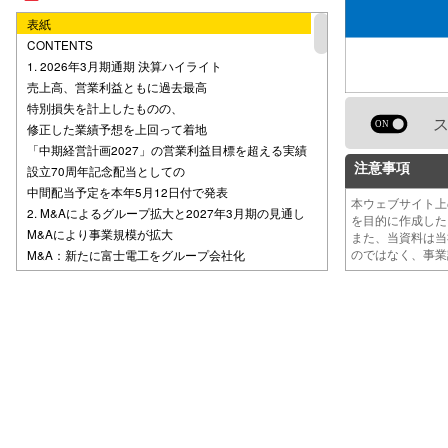
表紙
CONTENTS
1. 2026年3月期通期 決算ハイライト
売上高、営業利益ともに過去最高
特別損失を計上したものの、
修正した業績予想を上回って着地
「中期経営計画2027」の営業利益目標を超える実績
注意事項
設立70周年記念配当としての
中間配当予定を本年5月12日付で発表
本ウェブサイト
2. M&Aによるグループ拡大と2027年3月期の見通し
を目的に作成し
M&Aにより事業規模が拡大
また、当資料は
のではなく、事
M&A：新たに富士電工をグループ会社化
M&A：デジタルコンテンツ制作の
ピーディックをグループ会社化
グループ各社が担う3つの
セグメント領域（2026年3月期まで）
2027年3月期以降は新たな5セグメントに
【デジタルマーケティング】
セグメント（新設）が提供する価値
2027年3月期 通期業績予想