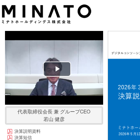
Play
Video
代表取締役会長 兼 グループCEO
若山 健彦
決算説明資料
決算短信