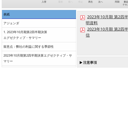
入替
最初
前へ
停止
再生
次へ
同期
書
テキ
表紙
2023年10月期 第2
明資料
アジェンダ
2023年10月期 第2
1. 2023年10月期第2四半期決算
信
エグゼクティブ・サマリー
留意点：弊社の利益に関する季節性
2023年10月期第2四半期決算エグゼクティブ・サ
マリー
注意事項
【営業】FY2023 2Q状況①
【営業】FY2023 2Q状況②
デジタル事業の現状と今後の成長性①
デジタル事業の現状と今後の成長性②
2. 財務情報
連結損益計算書
販売管理費明細