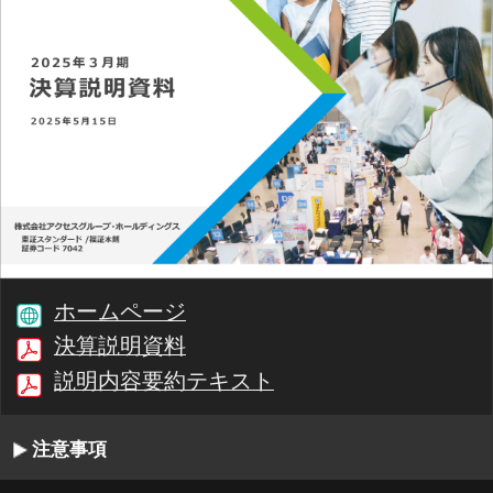
ホームページ
決算説明資料
説明内容要約テキスト
注意事項
00:00/24:35
1/34
最初
前へ
停止
再生
次へ
同期
書起し