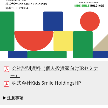
会社説明資料（個人投資家向けIRセミナ
ー）
株式会社Kids Smile HoldingsHP
注意事項
00:00/32:49
1/43
最初
前へ
停止
再生
次へ
同期
書起し