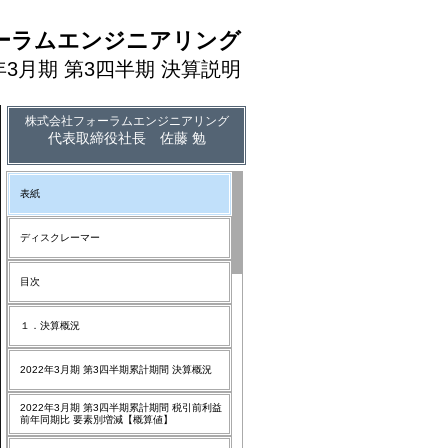
ーラムエンジニアリング
2年3月期 第3四半期 決算説明
株式会社フォーラムエンジニアリング
代表取締役社長 佐藤 勉
表紙
ディスクレーマー
目次
１．決算概況
2022年3月期 第3四半期累計期間 決算概況
2022年3月期 第3四半期累計期間 税引前利益
前年同期比 要素別増減【概算値】