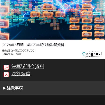
決算説明会資料
決算短信
注意事項
00:00/20:01
1/27
最初
前へ
停止
再生
次へ
同期
書起し