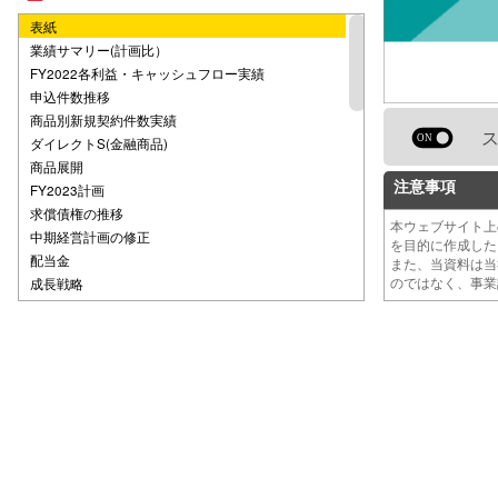
表紙
業績サマリー(計画比）
FY2022各利益・キャッシュフロー実績
申込件数推移
商品別新規契約件数実績
ダイレクトS(金融商品)
商品展開
注意事項
FY2023計画
求償債権の推移
本ウェブサイト
中期経営計画の修正
を目的に作成し
配当金
また、当資料は
のではなく、事
成長戦略
管理会社市場の拡大
営業施策
付加価値サービスの提供
事業用保証の拡大
COMPASS
Compass DX戦略
自主管理オーナーの状況
COMPASS 賃貸管理システム