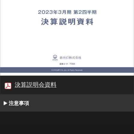
決算説明会資料
注意事項
00:00/18:35
1/36
最初
前へ
停止
再生
次へ
同期
書起し