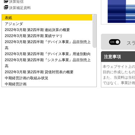
決算短信
e
決算補足資料
表紙
o
アジェンダ
2022年3月期 第2四半期 連結決算の概要
2022年3月期 第2四半期 業績サマリ
2022年3月期 第2四半期『デバイス事業』品目別売上
ス
高
2022年3月期 第2四半期『デバイス事業』用途別動向
注意事項
2022年3月期 第2四半期『システム事業』品目別売上
高
本ウェブサイト上
2022年3月期 第2四半期 貸借対照表の概要
目的に作成したも
また、当資料は当
中期経営計画の取組み状況
ではなく、事業計
中期経営計画
デバイス事業の取り組み
デバイス事業の重点施策と取り組み状況
デバイス事業の新規商材
システム事業の取り組み
システム事業の重点施策と取り組み状況①
システム事業の重点施策と取り組み状況②
2022年3月期 業績予想の概要
2022年3月期 業績予想サマリ