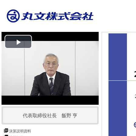
P
l
a
y
V
代表取締役社長 飯野 亨
i
d
決算説明資料