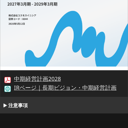
中期経営計画2028
IRページ｜長期ビジョン・中期経営計画
注意事項
00:00/27:57
1/30
最初
前へ
停止
再生
次へ
同期
書起し