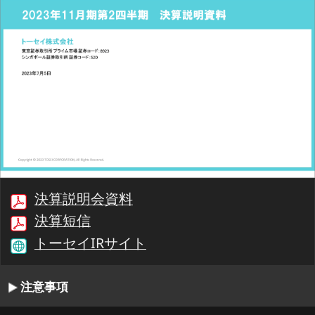
決算説明会資料
決算短信
トーセイIRサイト
注意事項
00:00/51:21
1/38
最初
前へ
停止
再生
次へ
同期
書起し