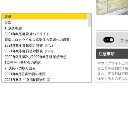
e
表紙
o
目次
1. 決算概要
2021年8月期 決算ハイライト
新型コロナウイルス感染症の業績への影響
ス
2021年8月期 損益計算書（P/L）
2021年8月期 貸借対照表（B/S）
注意事項
2022年2月期及び2022年8月期 業績予想
1口当たり分配金の内訳
本ウェブサイト上
2. 成長への取り組み
ることを目的に作
また、本資料は本
2021年8月公募増資の概要
保証するものでは
2021年9月・10月取得物件 ①
2021年9月・10月取得物件 ②
2021年9月・10月取得物件 ③
中期成長戦略の振り返り
今後の成長戦略
大和ハウスグループのパイプライン
3. 運用状況
ポートフォリオ・サマリー（2021年10月1日現在）
物流施設の運用状況