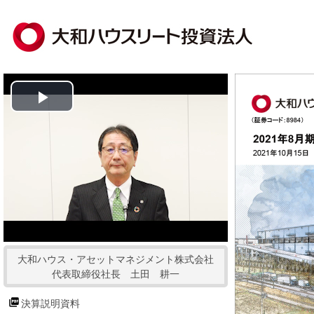
P
l
a
y
V
大和ハウス・アセットマネジメント株式会社
i
代表取締役社長 土田 耕一
d
決算説明資料