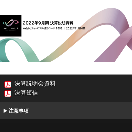
決算説明会資料
決算短信
注意事項
00:00/24:45
1/45
最初
前へ
停止
再生
次へ
同期
書起し